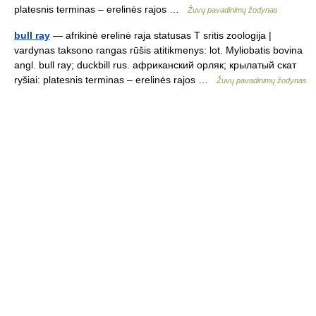
platesnis terminas – erelinės rajos …
Žuvų pavadinimų žodynas
bull ray
— afrikinė erelinė raja statusas T sritis zoologija |
vardynas taksono rangas rūšis atitikmenys: lot. Myliobatis bovina
angl. bull ray; duckbill rus. африканский орляк; крылатый скат
ryšiai: platesnis terminas – erelinės rajos …
Žuvų pavadinimų žodynas