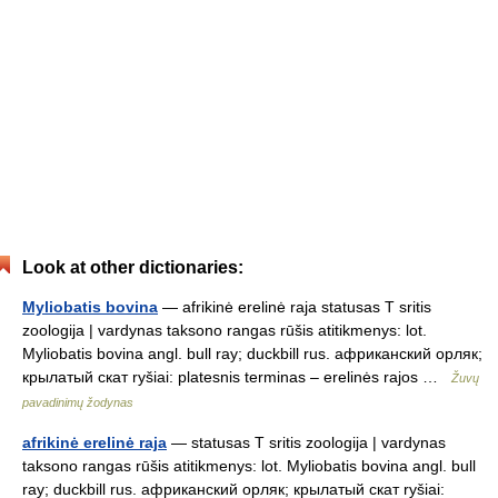
Look at other dictionaries:
Myliobatis bovina
— afrikinė erelinė raja statusas T sritis
zoologija | vardynas taksono rangas rūšis atitikmenys: lot.
Myliobatis bovina angl. bull ray; duckbill rus. африканский орляк;
крылатый скат ryšiai: platesnis terminas – erelinės rajos …
Žuvų
pavadinimų žodynas
afrikinė erelinė raja
— statusas T sritis zoologija | vardynas
taksono rangas rūšis atitikmenys: lot. Myliobatis bovina angl. bull
ray; duckbill rus. африканский орляк; крылатый скат ryšiai: