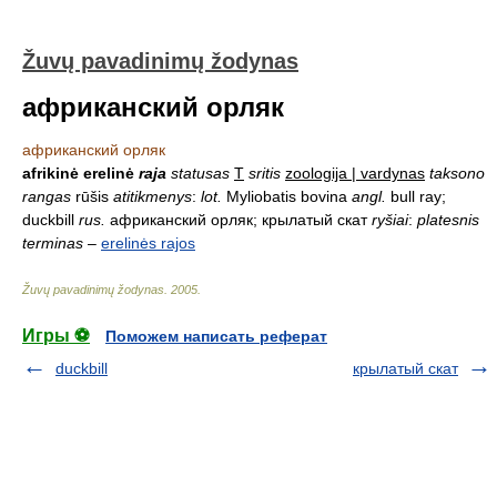
Žuvų pavadinimų žodynas
африканский орляк
африканский орляк
afrikinė erelinė
raja
statusas
T
sritis
zoologija | vardynas
taksono
rangas
rūšis
atitikmenys
:
lot.
Myliobatis bovina
angl.
bull ray;
duckbill
rus.
африканский орляк; крылатый скат
ryšiai
:
platesnis
terminas
–
erelinės rajos
Žuvų pavadinimų žodynas
.
2005
.
Игры ⚽
Поможем написать реферат
duckbill
крылатый скат