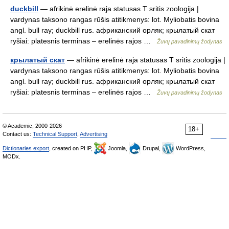
duckbill
— afrikinė erelinė raja statusas T sritis zoologija |
vardynas taksono rangas rūšis atitikmenys: lot. Myliobatis bovina
angl. bull ray; duckbill rus. африканский орляк; крылатый скат
ryšiai: platesnis terminas – erelinės rajos …
Žuvų pavadinimų žodynas
крылатый скат
— afrikinė erelinė raja statusas T sritis zoologija |
vardynas taksono rangas rūšis atitikmenys: lot. Myliobatis bovina
angl. bull ray; duckbill rus. африканский орляк; крылатый скат
ryšiai: platesnis terminas – erelinės rajos …
Žuvų pavadinimų žodynas
© Academic, 2000-2026
18+
Contact us:
Technical Support
,
Advertising
Dictionaries export
, created on PHP,
Joomla,
Drupal,
WordPress,
MODx.